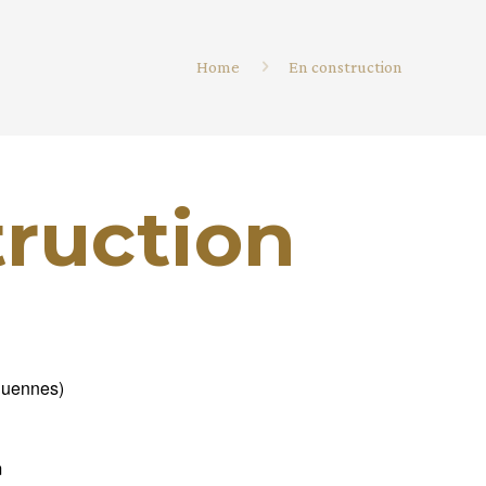
Home
En construction
truction
quennes)
m